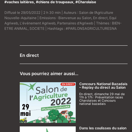
#vaches laitières, #chiens de troupeaux, #Charolaise
Diffusé le 29/05/2022 | 2 h 30 min | Auteurs :
Salon de l’Agriculture
Nouvelle-Aquitaine
| Emissions :
Bienvenue au Salon
,
En direct
,
Equi
Agriweb
,
L'événement Agriweb
,
Partenaires d'Agriweb
| Thèmes :
BIEN-
ETRE ANIMAL
,
SOCIETE
| Hashtags :
#PARLONSAGRICULTURESNA
En direct
Vous pourriez aimer aussi…
Concours National Bazadais
– Replay du direct au Salon
En direct, dimanche 29 mai de
11h à 17h : Présentation races
Charolaises et Concours
national bazadais
Dans les coulisses du salon