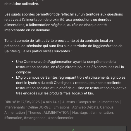
de cuisine collective.
Les sujets abordés permettront de réfléchir sur un territoire aux questions
relatives à l’alimentation de proximité, aux productions ou denrées
alimentaires, à l’alimentation végétale, au rôle de chaque entité
intervenante en ce domaine.
Tenant compte de l’attractivité préexistante et du contexte local en
présence, ce séminaire qui aura lieu sur le territoire de l’agglomération de
Saintes qui a les particularités suivantes :
Une Communauté d’Agglomération ayant la compétence de la
restauration scolaire, en régie directe pour les 36 communes qui la
compose
L’Agro campus de Saintes regroupant trois établissements agricoles
dont le lycée « du petit Chadignac » reconnu pour son excellente
restauration scolaire et un chef de cuisine en restauration collective
très engagés sur les produits frais, locaux et bio.
Diffusé le 17/09/2025 | 4 min 14 s | Auteurs :
Campus de l'alimentation
|
Intervenants :
Céline JORGE
| Emissions :
Agriweb Débats
,
Campus
Alimentation
| Thèmes :
ALIMENTATION
| Hashtags :
#alimentation
,
#formation
,
#mangerlocal
,
#passionmetier