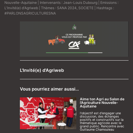
Nouvelle-Aquitaine
| Intervenants :
Jean-Louis Dubourg
| Emissions :
L'Invité(e) d'Agriweb
| Thèmes :
SANA 2024
,
SOCIETE
| Hashtags :
#PARLONSAGRICULTURESNA
L'Invité(e) d'Agriweb
Vous pourriez aimer aussi…
Aime ton Agri au Salon de
l’Agriculture Nouvelle-
Aquitaine
l'objectif est d'engager une
discussion, des échanges
positifs et constructifs sur la
thématique agricole avec le
grand public. Rencontre avec
Guillaume Chamouleau