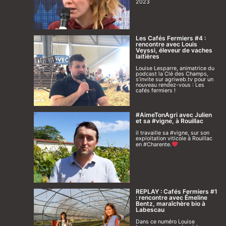
2023
Les Cafés Fermiers #4 :
rencontre avec Louis
Veyssi, éleveur de vaches
laitières
Louise Lesparre, animatrice du
podcast la Clé des Champs,
s’invite sur agriweb.tv pour un
nouveau rendez-vous : Les
cafés fermiers !
#AimeTonAgri avec Julien
et sa #vigne, à Rouillac
il travaille sa #vigne, sur son
exploitation viticole à Rouillac
en #Charente.
REPLAY : Cafés Fermiers #1
: rencontre avec Émeline
Bentz, maraîchère bio à
Labescau
Dans ce numéro Louise