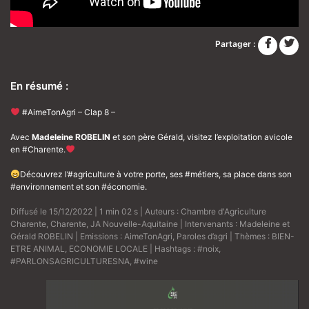
Partager :
En résumé :
#AimeTonAgri – Clap 8 –
Avec
Madeleine ROBELIN
et son père Gérald, visitez l’exploitation avicole
en #Charente.
Découvrez l’#agriculture à votre porte, ses #métiers, sa place dans son
#environnement et son #économie.
Diffusé le 15/12/2022 | 1 min 02 s | Auteurs :
Chambre d'Agriculture
Charente
,
Charente
,
JA Nouvelle-Aquitaine
| Intervenants :
Madeleine et
Gérald ROBELIN
| Emissions :
AimeTonAgri
,
Paroles d’agri
| Thèmes :
BIEN-
ETRE ANIMAL
,
ECONOMIE LOCALE
| Hashtags :
#noix
,
#PARLONSAGRICULTURESNA
,
#wine