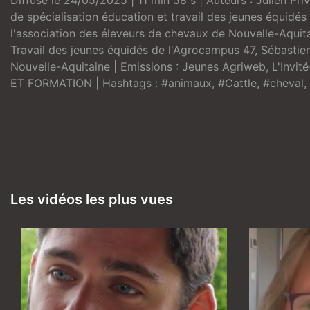
Diffusé le 24/05/2025 | 11 min 58 s | Auteurs :
Julien Pri
de spécialisation éducation et travail des jeunes équidé
l'association des éleveurs de chevaux de Nouvelle-Aquit
Travail des jeunes équidés de l'Agrocampus 47
,
Sébastien
Nouvelle-Aquitaine
| Emissions :
Jeunes Agriweb
,
L'Invit
ET FORMATION
| Hashtags :
#animaux
,
#Cattle
,
#cheval
,
Les vidéos les plus vues