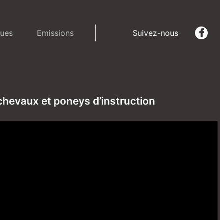
ues
Emissions
Suivez-nous
 chevaux et poneys d’instruction