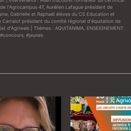
vat
| Intervenants :
Alain Ducouret formateur du certificat
s de l'Agrocampus 47
,
Aurélien Lafague président de
aine
,
Gabrielle et Raphaël élèves du CS Education et
 Carralot président du comité régional d'équitation de
é(e) d'Agriweb
| Thèmes :
AQUITANIMA
,
ENSEIGNEMENT
#concours
,
#jeunes