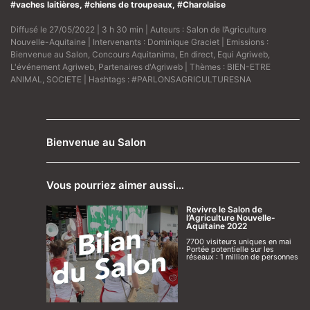
#vaches laitières, #chiens de troupeaux, #Charolaise
Diffusé le 27/05/2022 | 3 h 30 min | Auteurs :
Salon de l’Agriculture
Nouvelle-Aquitaine
| Intervenants :
Dominique Graciet
| Emissions :
Bienvenue au Salon
,
Concours Aquitanima
,
En direct
,
Equi Agriweb
,
L'événement Agriweb
,
Partenaires d'Agriweb
| Thèmes :
BIEN-ETRE
ANIMAL
,
SOCIETE
| Hashtags :
#PARLONSAGRICULTURESNA
Bienvenue au Salon
Vous pourriez aimer aussi…
Revivre le Salon de
l’Agriculture Nouvelle-
Aquitaine 2022
7700 visiteurs uniques en mai
Portée potentielle sur les
réseaux : 1 million de personnes