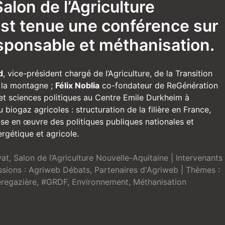
alon de l’Agriculture
est tenue une conférence sur
esponsable et méthanisation.
d
, vice-président chargé de l’Agriculture, de la Transition
, la montagne ;
Félix Noblia
co-fondateur de ReGénération
 et sciences politiques au Centre Emile Durkheim à
biogaz agricoles : structuration de la filière en France,
mise en œuvre des politiques publiques nationales et
ergétique et agricole.
vat
,
Salon de l’Agriculture Nouvelle-Aquitaine
| Intervenants
ssions :
Agriweb Débats
,
Partenaires d'Agriweb
| Thèmes :
ièregazière
,
#GRDF
,
Environnement
,
Méthanisation