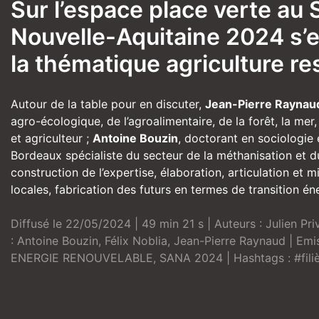
Sur l’espace place verte au S
Nouvelle-Aquitaine 2024 s’
la thématique agriculture r
Autour de la table pour en discuter,
Jean-Pierre Raynau
agro-écologique, de l’agroalimentaire, de la forêt, la mer
et agriculteur ;
Antoine Bouzin
, doctorant en sociologie
Bordeaux spécialiste du secteur de la méthanisation et du 
construction de l’expertise, élaboration, articulation et 
locales, fabrication des futurs en termes de transition én
Diffusé le 22/05/2024 | 49 min 21 s | Auteurs :
Julien Pri
:
Antoine Bouzin
,
Félix Noblia
,
Jean-Pierre Raynaud
| Emi
ENERGIE RENOUVELABLE
,
SANA 2024
| Hashtags :
#fil