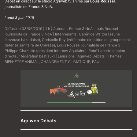
Débat en direct sur le studio Agriweb.tv animé par
Louis Roussel
,
journaliste de France 3 NoA.
Lundi 3 juin 2019
Diffusé le 03/06/2019 | 1 h | Auteurs :
France 3 NoA
,
Louis Roussel
journaliste de France 3 NoA
| Intervenants :
Bérénice Walton (Jeune
éleveuse bazadaise)
,
Christelle Roy (vétérinaire directrice du groupement
défense sanitaire de Corrèze)
,
Louis Roussel journaliste de France 3
,
Philippe Chazette (président Interbev Aquitaine)
,
René Laporte (ancien
directeur fédération bestiaux)
| Emissions :
Agriweb Débats
| Thèmes :
BIEN-ETRE ANIMAL
,
CHANGEMENT CLIMATIQUE
,
EAU
Agriweb Débats