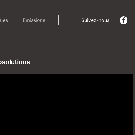
ues
Emissions
Suivez-nous
osolutions