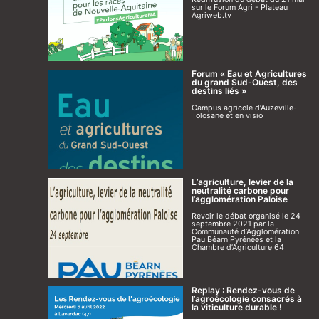
sur le Forum Agri - Plateau
Agriweb.tv
Forum « Eau et Agricultures
du grand Sud-Ouest, des
destins liés »
Campus agricole d’Auzeville-
Tolosane et en visio
L’agriculture, levier de la
neutralité carbone pour
l’agglomération Paloise
Revoir le débat organisé le 24
septembre 2021 par la
Communauté d’Agglomération
Pau Béarn Pyrénées et la
Chambre d’Agriculture 64
Replay : Rendez-vous de
l’agroécologie consacrés à
la viticulture durable !