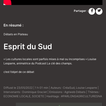
Partager :
En résumé :
Débats en Plateau
Esprit du Sud
« Les cultures locales sont parfois mises à mal ou incomprises » Louise
Lesparre, animatrice du Podcast La clé des champs.
c’est l’objet de ce débat
Diffusé le 23/05/2022 | 1 h 01 min | Auteurs :
CréaSud
,
Louise Lesparre
|
Intervenants :
Dominique Graciet
| Emissions :
Agriweb Débats
| Thèmes :
ECONOMIE LOCALE
,
SOCIETE
| Hashtags :
#PARLONSAGRICULTURESNA