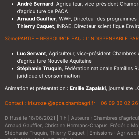
André Bernard
,
Agriculteur, vice-président Chambr
d’agriculture de PACA
Arnaud Gauffier
,
WWF, Directeur des programmes
Thierry Caquet
,
INRAE, Directeur scientifique Env
3èmePARTIE – RESSOURCE EAU : L’INDISPENSABLE PA
Luc Servant
,
Agriculteur, vice-président Chambres 
d’agriculture Nouvelle Aquitaine
Stéphanie Truquin
,
Fédération nationale Familles R
juridique et consommation
Animation et présentation :
Emilie Zapalski
, journaliste L
Contact : iris.roze @apca.chambagri.fr – 06 09 86 02 26
Diffusé le 16/06/2021 | 1 h | Auteurs :
Chambres d'agricul
Arnaud Gauffier
,
Christine Hermans-Chapus
,
Frédéric Mo
Stéphanie Truquin
,
Thierry Caquet
| Emissions :
Agriweb 