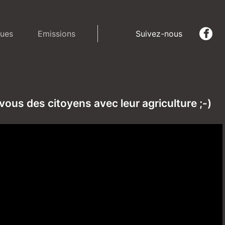
ues
Emissions
Suivez-nous
vous des citoyens avec leur agriculture ;-)