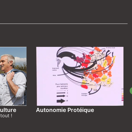
ulture
Autonomie Protéique
tout !