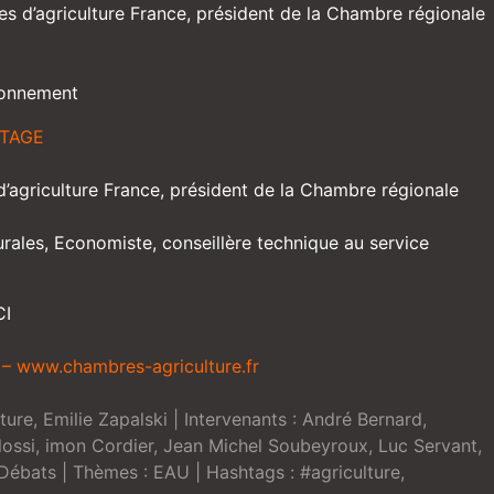
es d’agriculture France, président de la Chambre régionale
ironnement
RTAGE
d’agriculture France, président de la Chambre régionale
urales, Economiste, conseillère technique au service
CI
 – www.chambres-agriculture.fr
ture
,
Emilie Zapalski
| Intervenants :
André Bernard
,
lossi
,
imon Cordier
,
Jean Michel Soubeyroux
,
Luc Servant
,
Débats
| Thèmes :
EAU
| Hashtags :
#agriculture
,