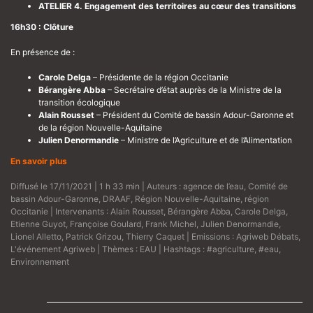
ATELIER 4. Engagement des territoires au cœur des transitions
16h30 : Clôture
En présence de :
Carole Delga
– Présidente de la région Occitanie
Bérangère Abba
– Secrétaire d’état auprès de la Ministre de la
transition écologique
Alain Rousset
– Président du Comité de bassin Adour-Garonne et
de la région Nouvelle-Aquitaine
Julien Denormandie
– Ministre de l’Agriculture et de l’Alimentation
En savoir plus
Diffusé le 17/11/2021 | 1 h 33 min | Auteurs :
agence de l’eau
,
Comité de
bassin Adour-Garonne
,
DRAAF
,
Région Nouvelle-Aquitaine
,
région
Occitanie
| Intervenants :
Alain Rousset
,
Bérangère Abba
,
Carole Delga
,
Etienne Guyot
,
Françoise Goulard
,
Frank Michel
,
Julien Denormandie
,
Lionel Alletto
,
Patrick Grizou
,
Thierry Caquet
| Emissions :
Agriweb Débats
,
L'événement Agriweb
| Thèmes :
EAU
| Hashtags :
#agriculture
,
#eau
,
Environnement