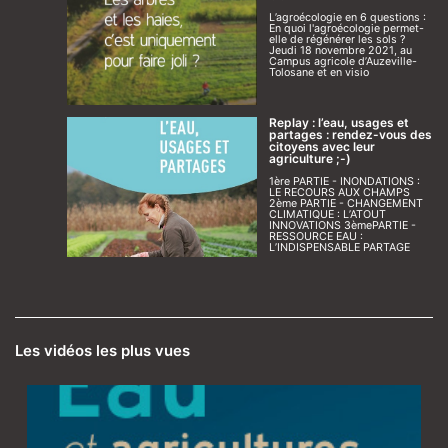
L’agroécologie en 6 questions :
En quoi l'agroécologie permet-
elle de régénérer les sols ?
Jeudi 18 novembre 2021, au
Campus agricole d’Auzeville-
Tolosane et en visio
Replay : l’eau, usages et
partages : rendez-vous des
citoyens avec leur
agriculture ;-)
1ère PARTIE - INONDATIONS :
LE RECOURS AUX CHAMPS
2ème PARTIE - CHANGEMENT
CLIMATIQUE : L’ATOUT
INNOVATIONS 3èmePARTIE -
RESSOURCE EAU :
L’INDISPENSABLE PARTAGE
Les vidéos les plus vues