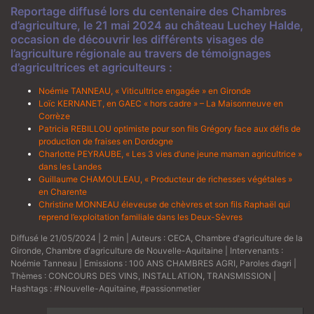
Reportage diffusé lors du centenaire des Chambres
d’agriculture, le 21 mai 2024 au château Luchey Halde,
occasion de découvrir les différents visages de
l’agriculture régionale au travers de témoignages
d’agricultrices et agriculteurs :
Noémie TANNEAU, « Viticultrice engagée » en Gironde
Loïc KERNANET, en GAEC « hors cadre » – La Maisonneuve en
Corrèze
Patricia REBILLOU optimiste pour son fils Grégory face aux défis de
production de fraises en Dordogne
Charlotte PEYRAUBE, « Les 3 vies d’une jeune maman agricultrice »
dans les Landes
Guillaume CHAMOULEAU, « Producteur de richesses végétales »
en Charente
Christine MONNEAU éleveuse de chèvres et son fils Raphaël qui
reprend l’exploitation familiale dans les Deux-Sèvres
Diffusé le 21/05/2024 | 2 min | Auteurs :
CECA
,
Chambre d'agriculture de la
Gironde
,
Chambre d'agriculture de Nouvelle-Aquitaine
| Intervenants :
Noémie Tanneau
| Emissions :
100 ANS CHAMBRES AGRI
,
Paroles d’agri
|
Thèmes :
CONCOURS DES VINS
,
INSTALLATION
,
TRANSMISSION
|
Hashtags :
#Nouvelle-Aquitaine
,
#passionmetier