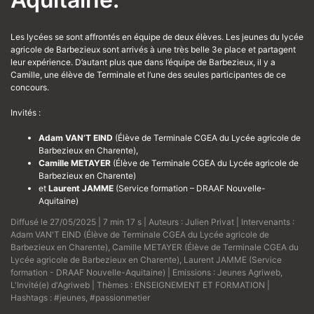
Les lycées se sont affrontés en équipe de deux élèves. Les jeunes du lycée
agricole de Barbezieux sont arrivés à une très belle 3e place et partagent
leur expérience. D’autant plus que dans l’équipe de Barbezieux, il y a
Camille, une élève de Terminale et l’une des seules participantes de ce
concours.
Invités :
Adam VAN’T EIND
(Élève de Terminale CGEA du Lycée agricole de
Barbezieux en Charente),
Camille METAYER
(Élève de Terminale CGEA du Lycée agricole de
Barbezieux en Charente)
et
Laurent JAMME
(Service formation – DRAAF Nouvelle-
Aquitaine)
Diffusé le 27/05/2025 | 7 min 17 s | Auteurs :
Julien Privat
| Intervenants :
Adam VAN'T EIND (Élève de Terminale CGEA du Lycée agricole de
Barbezieux en Charente)
,
Camille METAYER (Élève de Terminale CGEA du
Lycée agricole de Barbezieux en Charente)
,
Laurent JAMME (Service
formation - DRAAF Nouvelle-Aquitaine)
| Emissions :
Jeunes Agriweb
,
L'Invité(e) d'Agriweb
| Thèmes :
ENSEIGNEMENT ET FORMATION
|
Hashtags :
#jeunes
,
#passionmetier