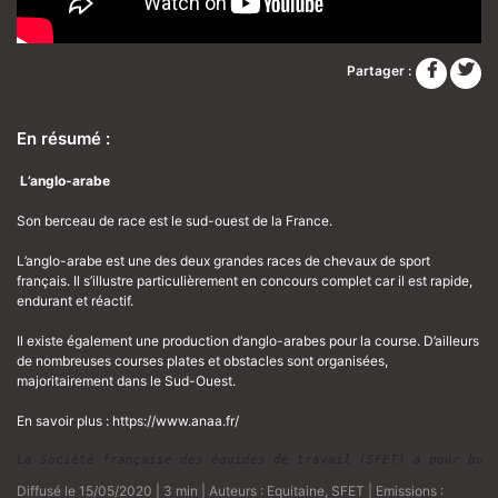
Partager :
En résumé :
L’anglo-arabe
Son berceau de race est le sud-ouest de la France.
L’anglo-arabe est une des deux grandes races de chevaux de sport
français. Il s’illustre particulièrement en concours complet car il est rapide,
endurant et réactif.
Il existe également une production d‘anglo-arabes pour la course. D’ailleurs
de nombreuses courses plates et obstacles sont organisées,
majoritairement dans le Sud-Ouest.
En savoir plus :
https://www.anaa.fr/
La Société française des équidés de travail (SFET) a pour but
Diffusé le 15/05/2020 | 3 min | Auteurs :
Equitaine
,
SFET
| Emissions :