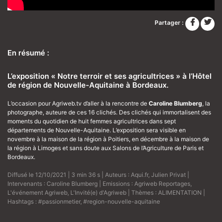
Partager :
En résumé :
L’exposition « Notre terroir et ses agricultrices » à l’Hôtel
de région de Nouvelle-Aquitaine à Bordeaux.
L’occasion pour Agriweb.tv d’aller à la rencontre de
Caroline Blumberg
, la
photographe, auteure de ces 16 clichés. Des clichés qui immortalisent des
moments du quotidien de huit femmes agricultrices dans sept
départements de Nouvelle-Aquitaine. L’exposition sera visible en
novembre à la maison de la région à Poitiers, en décembre à la maison de
la région à Limoges et sans doute aux Salons de l’Agriculture de Paris et
Bordeaux.
Diffusé le 12/10/2021 | 3 min 36 s | Auteurs :
Aqui.fr
,
Julien Privat
|
Intervenants :
Caroline Blumberg
| Emissions :
Agriweb Reportages
,
L'événement Agriweb
,
L'Invité(e) d'Agriweb
| Thèmes :
ALIMENTATION
|
Hashtags :
#passionmetier
,
#region-nouvelle-aquitaine