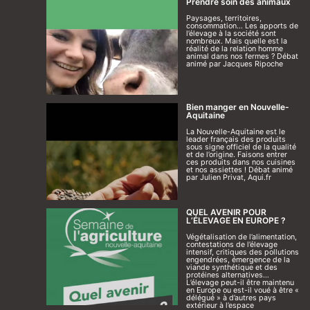
Prendre soin des animaux
Paysages, territoires,
consommation… Les apports de
l’élevage à la société sont
nombreux. Mais quelle est la
réalité de la relation homme
animal dans nos fermes ? Débat
animé par Jacques Ripoche
Bien manger en Nouvelle-
Aquitaine
La Nouvelle-Aquitaine est le
leader français des produits
sous signe officiel de la qualité
et de l’origine. Faisons entrer
ces produits dans nos cuisines
et nos assiettes ! Débat animé
par Julien Privat, Aqui.fr
QUEL AVENIR POUR
L’ÉLEVAGE EN EUROPE ?
Végétalisation de l’alimentation,
contestations de l’élevage
intensif, critiques des pollutions
engendrées, émergence de la
viande synthétique et des
protéines alternatives…
L’élevage peut-il être maintenu
en Europe ou est-il voué à être «
délégué » à d’autres pays
extérieur à l’espace