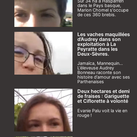
Sur 34 ha à Hasparren
dans le Pays basque,
Marion Chomel s'occupe
de ces 360 brebis.
Les vaches maquillées
d’Audrey dans son
exploitation à La
Peyratte dans les
Deux-Sèvres.
Jamaïca, Mannequin…
L’éleveuse Audrey
Bonneau raconte son
histoire d’amour avec ses
Parthenaises
Deux hectares et demi
de fraises : Gariguette
et Ciflorette à volonté
Evanie Palu voit la vie en
rouge !