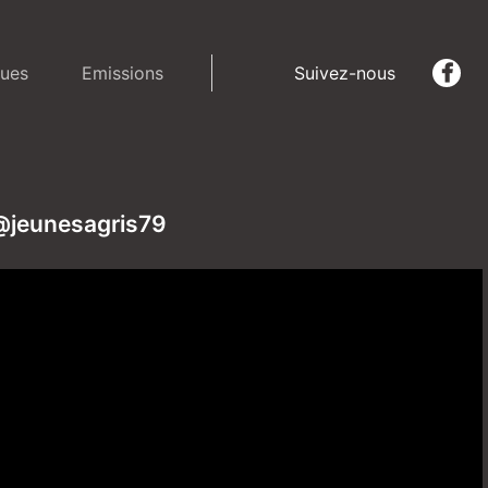
ues
Emissions
Suivez-nous
 @jeunesagris79