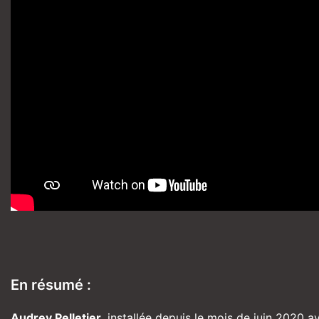
En résumé :
Audrey Pelletier
, installée depuis le mois de juin 2020 