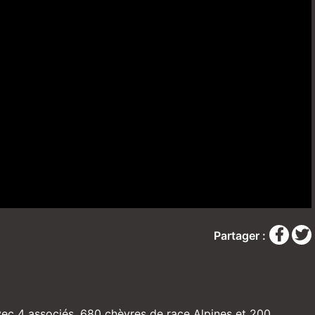
Partager :
avec 4 associés, 680 chèvres de race Alpines et 200