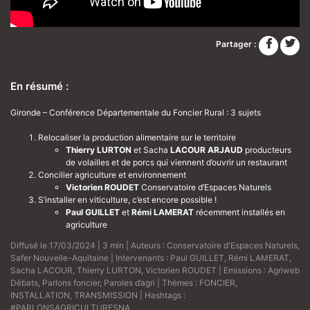
Partager :
En résumé :
Gironde – Conférence Départementale du Foncier Rural : 3 sujets
Relocaliser la production alimentaire sur le territoire
Thierry LURTON
et Sacha
LACOUR ARJAUD
producteurs
de volailles et de porcs qui viennent d’ouvrir un restaurant
Concilier agriculture et environnement
Victorien ROUDET
Conservatoire d’Espaces Naturels
S’installer en viticulture, c’est encore possible !
Paul GUILLET
et
Rémi LAMERAT
récemment installés en
agriculture
Diffusé le 17/03/2024 | 3 min | Auteurs :
Conservatoire d'Espaces Naturels
,
Safer Nouvelle-Aquitaine
| Intervenants :
Paul GUILLET
,
Rémi LAMERAT
,
Sacha LACOUR
,
Thierry LURTON
,
Victorien ROUDET
| Emissions :
Agriweb
Débats
,
Parlons foncier
,
Paroles d’agri
| Thèmes :
FONCIER
,
INSTALLATION
,
TRANSMISSION
| Hashtags :
#PARLONSAGRICULTURESNA