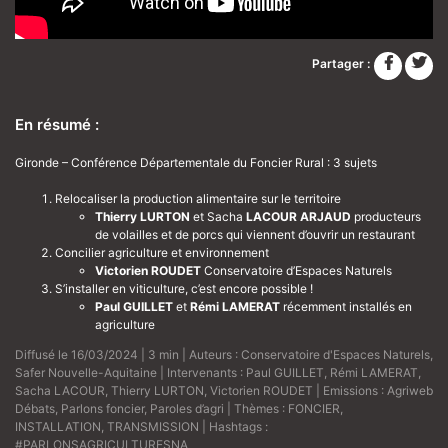
Partager :
En résumé :
Gironde – Conférence Départementale du Foncier Rural : 3 sujets
Relocaliser la production alimentaire sur le territoire
Thierry LURTON
et Sacha
LACOUR ARJAUD
producteurs
de volailles et de porcs qui viennent d’ouvrir un restaurant
Concilier agriculture et environnement
Victorien ROUDET
Conservatoire d’Espaces Naturels
S’installer en viticulture, c’est encore possible !
Paul GUILLET
et
Rémi LAMERAT
récemment installés en
agriculture
Diffusé le 16/03/2024 | 3 min | Auteurs :
Conservatoire d'Espaces Naturels
,
Safer Nouvelle-Aquitaine
| Intervenants :
Paul GUILLET
,
Rémi LAMERAT
,
Sacha LACOUR
,
Thierry LURTON
,
Victorien ROUDET
| Emissions :
Agriweb
Débats
,
Parlons foncier
,
Paroles d’agri
| Thèmes :
FONCIER
,
INSTALLATION
,
TRANSMISSION
| Hashtags :
#PARLONSAGRICULTURESNA