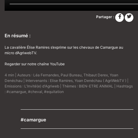
Partager :
En résumé :
La cavalière Élise Ramires s’exprime sur les chevaux de Camargue au
micro d’AgriwebTV.
Regarder sur notre chaîne YouTube
4 min | Auteurs :
Léa Fernandes
,
Paul Bureau
,
Thibaut Derex
,
Yoan
Denéchau
| Intervenants :
Elise Ramires
,
Yoan Denéchau ( AgriWebTV )
|
Emissions :
L'Invité(e) d'Agriweb
| Thèmes :
BIEN-ETRE ANIMAL
| Hashtags
:
#camargue
,
#cheval
,
#equitation
#camargue