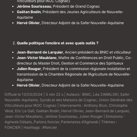
Viticulteurs pour l’AOC Cognac)
Jérôme Sourisseau
, Président de Grand Cognac
Gaëtan Bodin
, Président des Jeunes Agriculteurs de Nouvelle-
Aquitaine
Hervé Olivier
, Directeur Adjoint de la Safer Nouvelle-Aquitaine
Quelle politique foncière et avec quels outils ?
Jean-Bernard de Larquier
, Ancien président du BNIC et viticulteur
Jean-Victor Maublanc
, Maître de Conférences en Droit Public, Co-
directeur du Master Droit, Gestion et Commerce des Spiritueux
Julien Rouger
, Président de la commission régionale installation et
transmission de la Chambre Régionale de l’Agriculture de Nouvelle-
Aquitaine
Hervé Olivier
, Directeur Adjoint de la Safer Nouvelle-Aquitaine
Diffusé le 13/03/2024 | 3 min 23 s | Auteurs :
BNIC
,
Léa ZAWALSKI
,
Safer
Nouvelle-Aquitaine
,
Syndicat des Maisons de Cognac
,
Union Générale des
Viticulteurs pour l’AOC Cognac
| Intervenants :
Anthony Brun
,
Christophe
Véral
,
Eric Le Gall
,
Gaëtan Bodin
,
Hervé Olivier
,
Jean-Bernard de Larquier
,
Jean-Victor Maublanc
,
Jérôme Sourisseau
,
Julien Rouger
| Emissions :
Agriweb Débats
,
Parlons foncier
,
Partenaires d'Agriweb
| Thèmes :
FONCIER
| Hashtags :
#foncier