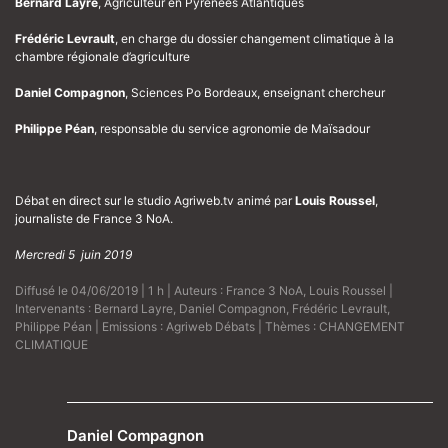
Bernard Layre
, Agriculteur en Pyrénées Atlantiques
Frédéric Levrault
, en charge du dossier changement climatique à la
chambre régionale d’agriculture
Daniel Compagnon
, Sciences Po Bordeaux, enseignant chercheur
Philippe Péan
, responsable du service agronomie de Maïsadour
Débat en direct sur le studio Agriweb.tv animé par
Louis Roussel
,
journaliste de France 3 NoA.
Mercredi 5 juin 2019
Diffusé le 04/06/2019 | 1 h | Auteurs :
France 3 NoA
,
Louis Roussel
|
Intervenants :
Bernard Layre
,
Daniel Compagnon
,
Frédéric Levrault
,
Philippe Péan
| Emissions :
Agriweb Débats
| Thèmes :
CHANGEMENT
CLIMATIQUE
Daniel Compagnon