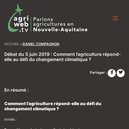
Skip
to
content
ACCUEIL
DANIEL COMPAGNON
Débat du 5 juin 2019 : Comment l’agriculture répond-
elle au défi du changement climatique ?
Partager :
En résumé :
Comment l’agriculture répond-elle au défi du
changement climatique ?
Invités :