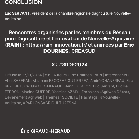
CONCLUSION
Luc SERVANT
, Président de la chambre régionale d’agriculture Nouvelle-
Aquitaine
Rencontres organisées par les membres du Réseau
pour l’agriculture et l’innovation de Nouvelle-Aquitaine
(
RAIN
) : https://rain-innovation.fr/ et animées par
Eric
DOURNES
, CREASUD
X : #3RDF2024
Diffusé le 27/11/2024 | 5 h | Auteurs :
Eric Dournes
,
RAIN
| Intervenants :
Abdi SABÉRAN
,
Abraham ESCOBAR GUTIÉRREZ
,
André CHANFREAU
,
Elsa
BERTHET
,
Éric GIRAUD-HERAUD
,
Henri LETALON
,
Luc Servant
,
Lucille
FERRON
,
Madina QUERRE
,
Yasmina AZMY
| Emissions :
Agriweb Débats
,
L'événement Agriweb
| Thèmes :
SOCIETE
| Hashtags :
#Nouvelle-
Aquitaine
,
#PARLONSAGRICULTURESNA
Éric GIRAUD-HERAUD