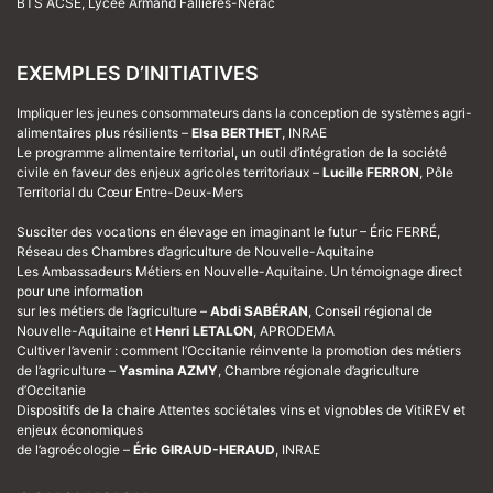
BTS ACSE
, Lycée Armand Fallières-Nérac
EXEMPLES D’INITIATIVES
Impliquer les jeunes consommateurs dans la conception de systèmes agri-
alimentaires plus résilients –
Elsa BERTHET
, INRAE
Le programme alimentaire territorial, un outil d’intégration de la société
civile en faveur des enjeux agricoles territoriaux –
Lucille FERRON
, Pôle
Territorial du Cœur Entre-Deux-Mers
Susciter des vocations en élevage en imaginant le futur –
Éric FERRÉ
,
Réseau des Chambres d’agriculture de Nouvelle-Aquitaine
Les Ambassadeurs Métiers en Nouvelle-Aquitaine. Un témoignage direct
pour une information
sur les métiers de l’agriculture –
Abdi SABÉRAN
, Conseil régional de
Nouvelle-Aquitaine et
Henri LETALON
, APRODEMA
Cultiver l’avenir : comment l’Occitanie réinvente la promotion des métiers
de l’agriculture –
Yasmina AZMY
, Chambre régionale d’agriculture
d’Occitanie
Dispositifs de la chaire Attentes sociétales vins et vignobles de VitiREV et
enjeux économiques
de l’agroécologie –
Éric GIRAUD-HERAUD
, INRAE