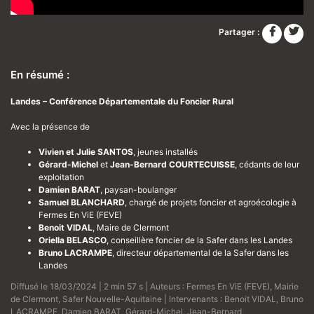
Partager :
En résumé :
Landes – Conférence Départementale du Foncier Rural
Avec la présence de
Vivien et Julie SANTOS
, jeunes installés
Gérard-Michel
et
Jean-Bernard COURTECUISSE
, cédants de leur
exploitation
Damien BARAT
, paysan-boulanger
Samuel BLANCHARD
, chargé de projets foncier et agroécologie à
Fermes En ViE (FEVE)
Benoit VIDAL
, Maire de Clermont
Oriella BELASCO
, conseillère foncier de la Safer dans les Landes
Bruno LACRAMPE
, directeur départemental de la Safer dans les
Landes
Diffusé le 18/03/2024 | 2 min 57 s | Auteurs :
Fermes En ViE (FEVE)
,
Mairie
de Clermont
,
Safer Nouvelle-Aquitaine
| Intervenants :
Benoit VIDAL
,
Bruno
LACRAMPE
,
Damien BARAT
,
Gérard-Michel
,
Jean-Bernard