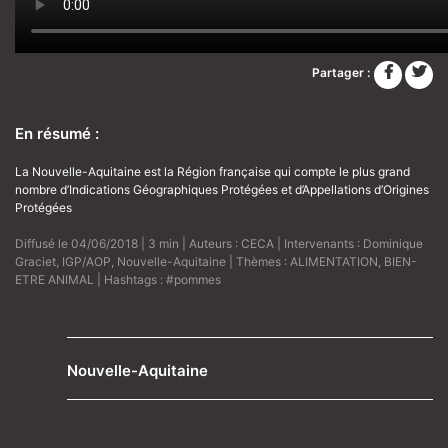
Partager :
En résumé :
La Nouvelle-Aquitaine est la Région française qui compte le plus grand
nombre d’Indications Géographiques Protégées et d’Appellations d’Origines
Protégées
Diffusé le 04/06/2018 | 3 min | Auteurs :
CECA
| Intervenants :
Dominique
Graciet
,
IGP/AOP
,
Nouvelle-Aquitaine
| Thèmes :
ALIMENTATION
,
BIEN-
ETRE ANIMAL
| Hashtags :
#pommes
Nouvelle-Aquitaine