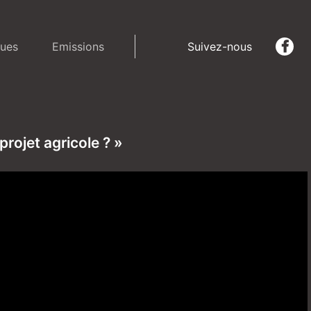
ues
Emissions
Suivez-nous
ojet agricole ? »