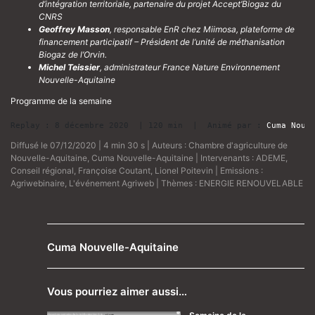
d’intégration territoriale, partenaire du projet Accept’Biogaz du
CNRS
Geoffrey Masson
, responsable EnR chez Miimosa, plateforme de
financement participatif – Président de l’unité de méthanisation
Biogaz de l’Orvin.
Michel Teissier
, administrateur France Nature Environnement
Nouvelle-Aquitaine
Programme de la semaine
Replay : 8 décembre 2020  | 120 min  |  Animé par : 
Cuma Nouv
Diffusé le 07/12/2020 | 4 min 30 s | Auteurs :
Chambre d'agriculture de
Nouvelle-Aquitaine
,
Cuma Nouvelle-Aquitaine
| Intervenants :
ADEME
,
Conseil régional
,
Françoise Coutant
,
Lionel Poitevin
| Emissions :
Agriwebinaire
,
L'événement Agriweb
| Thèmes :
ENERGIE RENOUVELABLE
Cuma Nouvelle-Aquitaine
Vous pourriez aimer aussi…