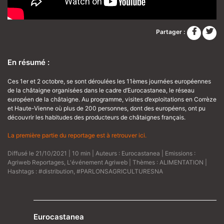
Partager :
En résumé :
Ces 1er et 2 octobre, se sont déroulées les 11èmes journées européennes
de la châtaigne organisées dans le cadre d’Eurocastanea, le réseau
européen de la châtaigne. Au programme, visites d’exploitations en Corrèze
et Haute-Vienne où plus de 200 personnes, dont des européens, ont pu
découvrir les habitudes des producteurs de châtaignes français.
La première partie du reportage est à retrouver ici.
Diffusé le 21/10/2021 | 10 min | Auteurs :
Eurocastanea
| Emissions :
Agriweb Reportages
,
L'événement Agriweb
| Thèmes :
ALIMENTATION
|
Hashtags :
#distribution
,
#PARLONSAGRICULTURESNA
Eurocastanea