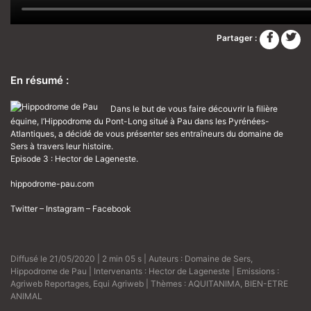
Partager :
En résumé :
Dans le but de vous faire découvrir la filière
équine, l’Hippodrome du Pont-Long situé à Pau dans les Pyrénées-
Atlantiques, a décidé de vous présenter ses entraîneurs du domaine de
Sers à travers leur histoire.
Episode 3 : Hector de Lageneste.
hippodrome-pau.com
Twitter
–
Instagram
–
Facebook
Diffusé le 21/05/2020 | 2 min 05 s | Auteurs :
Domaine de Sers
,
Hippodrome de Pau
| Intervenants :
Hector de Lageneste
| Emissions :
Agriweb Reportages
,
Equi Agriweb
| Thèmes :
AQUITANIMA
,
BIEN-ETRE
ANIMAL