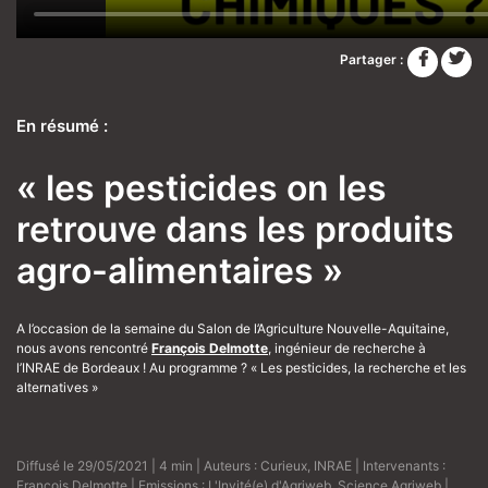
Partager :
En résumé :
« les pesticides on les
retrouve dans les produits
agro-alimentaires »
A l’occasion de la semaine du Salon de l’Agriculture Nouvelle-Aquitaine,
nous avons rencontré
François Delmotte
, ingénieur de recherche à
l’INRAE de Bordeaux ! Au programme ? « Les pesticides, la recherche et les
alternatives »
Diffusé le 29/05/2021 | 4 min | Auteurs :
Curieux
,
INRAE
| Intervenants :
François Delmotte
| Emissions :
L'Invité(e) d'Agriweb
,
Science Agriweb
|