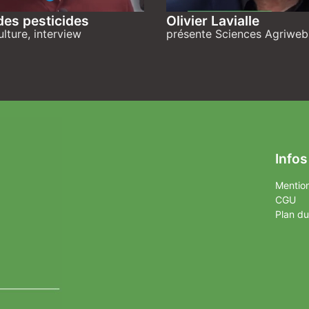
des pesticides
Olivier Lavialle
ulture, interview
présente Sciences Agriweb
Infos
Mention
CGU
Plan du