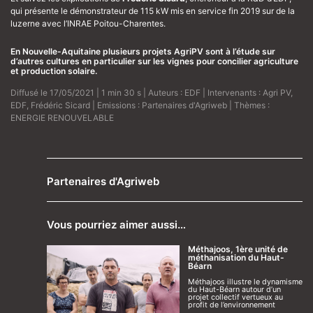
qui présente le démonstrateur de 115 kW mis en service fin 2019 sur de la
luzerne avec l’INRAE Poitou-Charentes.
En Nouvelle-Aquitaine plusieurs projets AgriPV sont à l’étude sur
d’autres cultures en particulier sur les vignes pour concilier agriculture
et production solaire.
Diffusé le 17/05/2021 | 1 min 30 s | Auteurs :
EDF
| Intervenants :
Agri PV
,
EDF
,
Frédéric Sicard
| Emissions :
Partenaires d'Agriweb
| Thèmes :
ENERGIE RENOUVELABLE
Partenaires d'Agriweb
Vous pourriez aimer aussi…
Méthajoos, 1ère unité de
méthanisation du Haut-
Béarn
Méthajoos illustre le dynamisme
du Haut-Béarn autour d’un
projet collectif vertueux au
profit de l’environnement