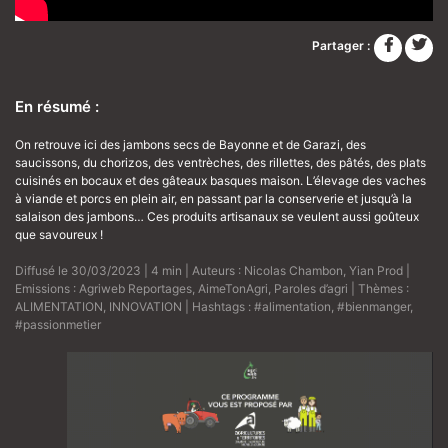
Partager :
En résumé :
On retrouve ici des jambons secs de Bayonne et de Garazi, des
saucissons, du chorizos, des ventrèches, des rillettes, des pâtés, des plats
cuisinés en bocaux et des gâteaux basques maison. L’élevage des vaches
à viande et porcs en plein air, en passant par la conserverie et jusqu’à la
salaison des jambons… Ces produits artisanaux se veulent aussi goûteux
que savoureux !
Diffusé le 30/03/2023 | 4 min | Auteurs :
Nicolas Chambon
,
Yian Prod
|
Emissions :
Agriweb Reportages
,
AimeTonAgri
,
Paroles d’agri
| Thèmes :
ALIMENTATION
,
INNOVATION
| Hashtags :
#alimentation
,
#bienmanger
,
#passionmetier