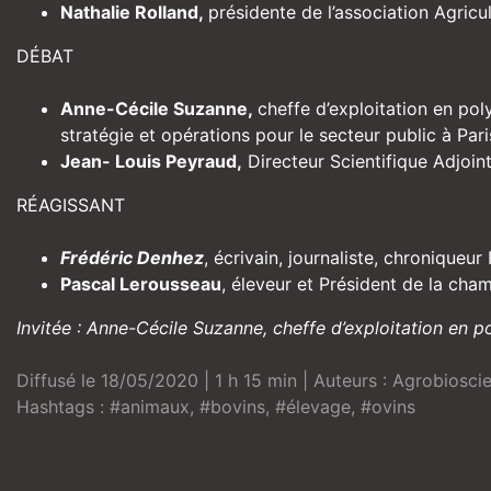
Nathalie Rolland,
présidente de l’association Agricul
DÉBAT
Anne-Cécile Suzanne,
cheffe d’exploitation en pol
stratégie et opérations pour le secteur public à Par
Jean- Louis Peyraud,
Directeur Scientifique Adjoint
RÉAGISSANT
Frédéric Denhez
, écrivain, journaliste, chroniqueu
Pascal Lerousseau
, éleveur et Président de la cha
Invitée : Anne-Cécile Suzanne, cheffe d’exploitation en p
Diffusé le 18/05/2020 | 1 h 15 min | Auteurs :
Agrobiosci
Hashtags :
#animaux
,
#bovins
,
#élevage
,
#ovins