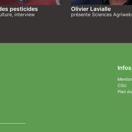
des pesticides
Olivier Lavialle
ulture, interview
présente Sciences Agriweb
Infos
Mention
CGU
Plan du