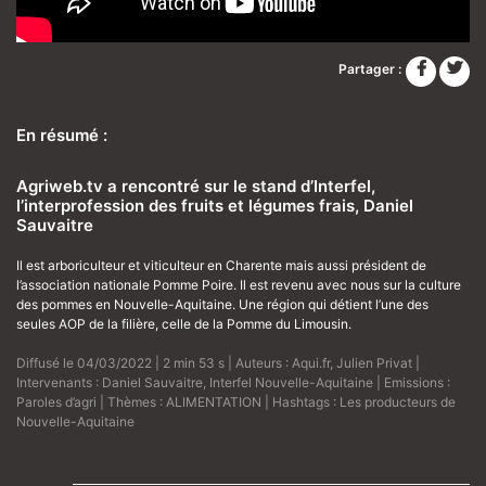
Partager :
En résumé :
Agriweb.tv a rencontré sur le stand d’Interfel,
l’interprofession des fruits et légumes frais, Daniel
Sauvaitre
Il est arboriculteur et viticulteur en Charente mais aussi président de
l’association nationale Pomme Poire. Il est revenu avec nous sur la culture
des pommes en Nouvelle-Aquitaine. Une région qui détient l’une des
seules AOP de la filière, celle de la Pomme du Limousin.
Diffusé le 04/03/2022 | 2 min 53 s | Auteurs :
Aqui.fr
,
Julien Privat
|
Intervenants :
Daniel Sauvaitre
,
Interfel Nouvelle-Aquitaine
| Emissions :
Paroles d’agri
| Thèmes :
ALIMENTATION
| Hashtags :
Les producteurs de
Nouvelle-Aquitaine