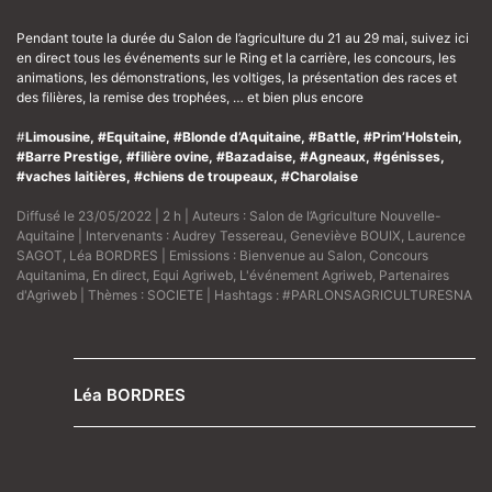
Pendant toute la durée du Salon de l’agriculture du 21 au 29 mai, suivez ici
en direct tous les événements sur le Ring et la carrière, les concours, les
animations, les démonstrations, les voltiges, la présentation des races et
des filières, la remise des trophées, … et bien plus encore
#
Limousine, #Equitaine, #Blonde d’Aquitaine, #Battle, #Prim’Holstein,
#Barre Prestige, #filière ovine, #Bazadaise, #Agneaux, #génisses,
#vaches laitières, #chiens de troupeaux, #Charolaise
Diffusé le 23/05/2022 | 2 h | Auteurs :
Salon de l’Agriculture Nouvelle-
Aquitaine
| Intervenants :
Audrey Tessereau
,
Geneviève BOUIX
,
Laurence
SAGOT
,
Léa BORDRES
| Emissions :
Bienvenue au Salon
,
Concours
Aquitanima
,
En direct
,
Equi Agriweb
,
L'événement Agriweb
,
Partenaires
d'Agriweb
| Thèmes :
SOCIETE
| Hashtags :
#PARLONSAGRICULTURESNA
Léa BORDRES