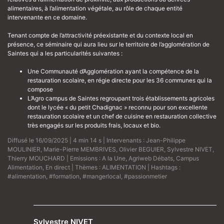
alimentaires, à l’alimentation végétale, au rôle de chaque entité
intervenante en ce domaine.
Tenant compte de l’attractivité préexistante et du contexte local en
présence, ce séminaire qui aura lieu sur le territoire de l’agglomération de
Saintes qui a les particularités suivantes :
Une Communauté d’Agglomération ayant la compétence de la
restauration scolaire, en régie directe pour les 36 communes qui la
compose
L’Agro campus de Saintes regroupant trois établissements agricoles
dont le lycée « du petit Chadignac » reconnu pour son excellente
restauration scolaire et un chef de cuisine en restauration collective
très engagés sur les produits frais, locaux et bio.
Diffusé le 16/09/2025 | 4 min 14 s | Intervenants :
Jean-Philippe
MOULINIER
,
Marie-Pierre MEMBRIVES
,
Olivier BEGUIER
,
Sylvestre NIVET
,
Thierry MOUCHARD
| Emissions :
A la Une
,
Agriweb Débats
,
Campus
Alimentation
,
En direct
| Thèmes :
ALIMENTATION
| Hashtags :
#alimentation
,
#formation
,
#mangerlocal
,
#passionmetier
Sylvestre NIVET