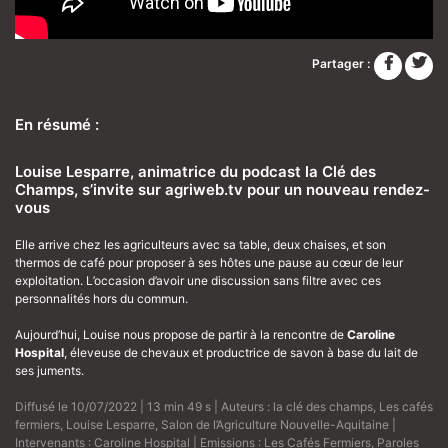
Partager :
En résumé :
Louise Lesparre, animatrice du podcast la Clé des
Champs, s’invite sur agriweb.tv pour un nouveau rendez-
vous
Elle arrive chez les agriculteurs avec sa table, deux chaises, et son
thermos de café pour proposer à ses hôtes une pause au cœur de leur
exploitation. L’occasion d’avoir une discussion sans filtre avec ces
personnalités hors du commun.
Aujourd’hui, Louise nous propose de partir à la rencontre de
Caroline
Hospital
, éleveuse de chevaux et productrice de savon à base du lait de
ses juments.
Diffusé le 10/07/2022 | 13 min 49 s | Auteurs :
la clé des champs
,
Les cafés
fermiers
,
Louise Lesparre
,
Salon de l’Agriculture Nouvelle-Aquitaine
|
Intervenants :
Caroline Hospital
| Emissions :
Les Cafés Fermiers
,
Paroles