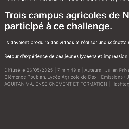
Trois campus agricoles de N
participé à ce challenge.
Ils devaient produire des vidéos et réaliser une scénette 
Retour d’expérience de ces jeunes lycéens et impression s
Diffusé le 26/05/2025 | 7 min 49 s | Auteurs :
Julien Priv
Clémence Poublan
,
Lycée Agricole de Dax
| Emissions :
AQUITANIMA
,
ENSEIGNEMENT ET FORMATION
| Hashtag