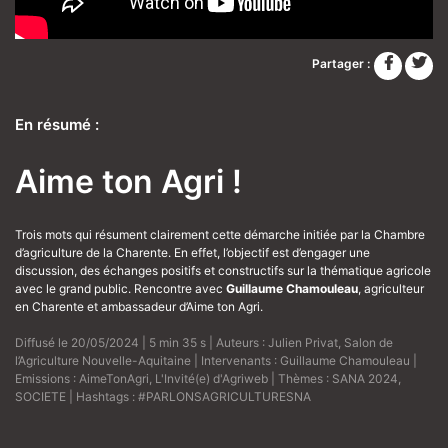
Partager :
En résumé :
Aime ton Agri !
Trois mots qui résument clairement cette démarche initiée par la Chambre
d’agriculture de la Charente. En effet, l’objectif est d’engager une
discussion, des échanges positifs et constructifs sur la thématique agricole
avec le grand public. Rencontre avec
Guillaume Chamouleau
, agriculteur
en Charente et ambassadeur d’Aime ton Agri.
Diffusé le 20/05/2024 | 5 min 35 s | Auteurs :
Julien Privat
,
Salon de
l’Agriculture Nouvelle-Aquitaine
| Intervenants :
Guillaume Chamouleau
|
Emissions :
AimeTonAgri
,
L'Invité(e) d'Agriweb
| Thèmes :
SANA 2024
,
SOCIETE
| Hashtags :
#PARLONSAGRICULTURESNA