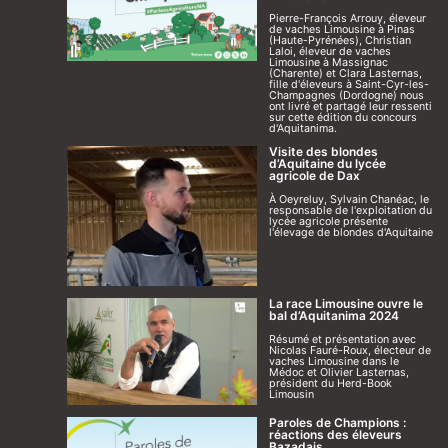
Pierre-François Arrouy, éleveur
de vaches Limousine à Pinas
(Haute-Pyrénées), Christian
Laloi, éleveur de vaches
Limousine à Massignac
(Charente) et Clara Lasternas,
fille d'éleveurs à Saint-Cyr-les-
Champagnes (Dordogne) nous
ont livré et partagé leur ressenti
sur cette édition du concours
d'Aquitanima.
Visite des blondes
d’Aquitaine du lycée
agricole de Dax
À Oeyreluy, Sylvain Chanéac, le
responsable de l'exploitation du
lycée agricole présente
l'élevage de blondes d'Aquitaine
La race Limousine ouvre le
bal d’Aquitanima 2024
Résumé et présentation avec
Nicolas Fauré-Roux, électeur de
vaches Limousine dans le
Médoc et Olivier Lasternas,
président du Herd-Book
Limousin
Paroles de Champions :
réactions des éleveurs
Bazadais