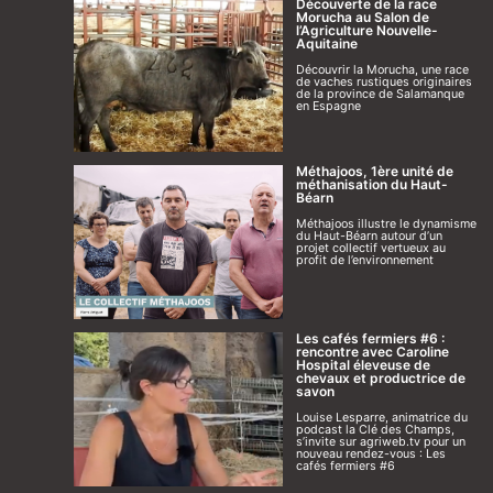
Découverte de la race
Morucha au Salon de
l’Agriculture Nouvelle-
Aquitaine
Découvrir la Morucha, une race
de vaches rustiques originaires
de la province de Salamanque
en Espagne
Méthajoos, 1ère unité de
méthanisation du Haut-
Béarn
Méthajoos illustre le dynamisme
du Haut-Béarn autour d’un
projet collectif vertueux au
profit de l’environnement
Les cafés fermiers #6 :
rencontre avec Caroline
Hospital éleveuse de
chevaux et productrice de
savon
Louise Lesparre, animatrice du
podcast la Clé des Champs,
s’invite sur agriweb.tv pour un
nouveau rendez-vous : Les
cafés fermiers #6