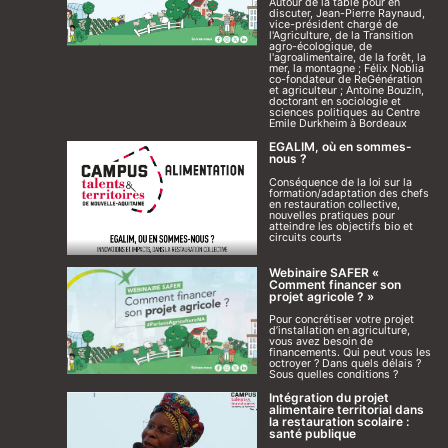
Autour de la table pour en
discuter, Jean-Pierre Raynaud,
vice-président chargé de
l'Agriculture, de la Transition
agro-écologique, de
l'agroalimentaire, de la forêt, la
mer, la montagne ; Félix Noblia
co-fondateur de ReGénération
et agriculteur ; Antoine Bouzin,
doctorant en sociologie et
sciences politiques au Centre
Emile Durkheim à Bordeaux
EGALIM, où en sommes-
nous ?
Conséquence de la loi sur la
formation/adaptation des chefs
en restauration collective,
nouvelles pratiques pour
atteindre les objectifs bio et
circuits courts
Webinaire SAFER «
Comment financer son
projet agricole ? »
Pour concrétiser votre projet
d’installation en agriculture,
vous avez besoin de
financements. Qui peut vous les
octroyer ? Dans quels délais ?
Sous quelles conditions ?
Intégration du projet
alimentaire territorial dans
la restauration scolaire :
santé publique