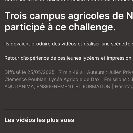
Trois campus agricoles de N
participé à ce challenge.
Ils devaient produire des vidéos et réaliser une scénette 
Retour d’expérience de ces jeunes lycéens et impression s
Diffusé le 25/05/2025 | 7 min 49 s | Auteurs :
Julien Priv
Clémence Poublan
,
Lycée Agricole de Dax
| Emissions :
AQUITANIMA
,
ENSEIGNEMENT ET FORMATION
| Hashtag
Les vidéos les plus vues