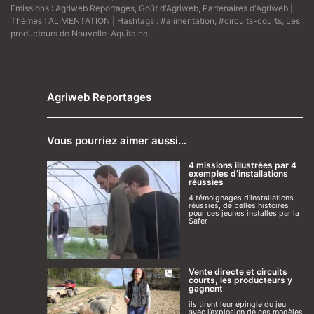
Emissions :
Agriweb Reportages
,
Goût d'Agriweb
,
Partenaires d'Agriweb
|
Thèmes :
ALIMENTATION
| Hashtags :
#alimentation
,
#circuits-courts
,
Les
producteurs de Nouvelle-Aquitaine
Agriweb Reportages
Vous pourriez aimer aussi…
4 missions illustrées par 4
exemples d’installations
réussies
4 témoignages d'installations
réussies, de belles histoires
pour ces jeunes installés par la
Safer
Vente directe et circuits
courts, les producteurs y
gagnent
ils tirent leur épingle du jeu
avec l’explosion de ces modèles