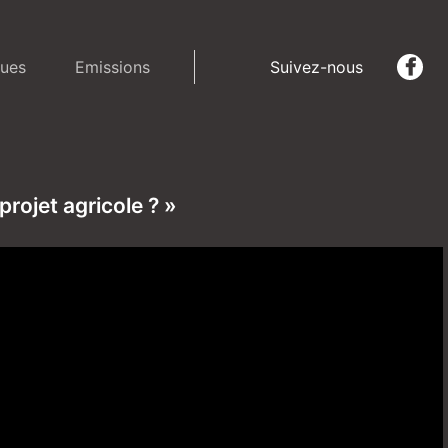
ues
Emissions
Suivez-nous
ojet agricole ? »