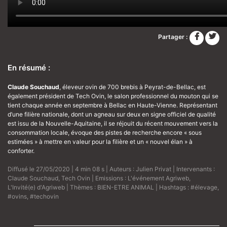
Partager :
En résumé :
Claude Souchaud
, éleveur ovin de 700 brebis à Peyrat-de-Bellac, est
également président de Tech Ovin, le salon professionnel du mouton qui se
tient chaque année en septembre à Bellac en Haute-Vienne. Représentant
d’une filière nationale, dont un agneau sur deux en signe officiel de qualité
est issu de la Nouvelle-Aquitaine, il se réjouit du récent mouvement vers la
consommation locale, évoque des pistes de recherche encore « sous
estimées » à mettre en valeur pour la filière et un « nouvel élan » à
conforter.
Diffusé le 27/05/2020 | 4 min 08 s | Auteurs :
Julien Privat
| Intervenants :
Claude Souchaud
,
Tech Ovin
| Emissions :
L'événement Agriweb
,
L'Invité(e) d'Agriweb
| Thèmes :
BIEN-ETRE ANIMAL
| Hashtags :
#élevage
,
#ovins
,
#techovin