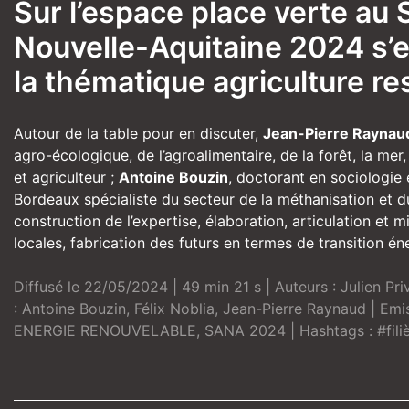
Sur l’espace place verte au S
Nouvelle-Aquitaine 2024 s’
la thématique agriculture r
Autour de la table pour en discuter,
Jean-Pierre Raynau
agro-écologique, de l’agroalimentaire, de la forêt, la mer
et agriculteur ;
Antoine Bouzin
, doctorant en sociologie
Bordeaux spécialiste du secteur de la méthanisation et du 
construction de l’expertise, élaboration, articulation et 
locales, fabrication des futurs en termes de transition én
Diffusé le 22/05/2024 | 49 min 21 s | Auteurs :
Julien Pri
:
Antoine Bouzin
,
Félix Noblia
,
Jean-Pierre Raynaud
| Emi
ENERGIE RENOUVELABLE
,
SANA 2024
| Hashtags :
#fil