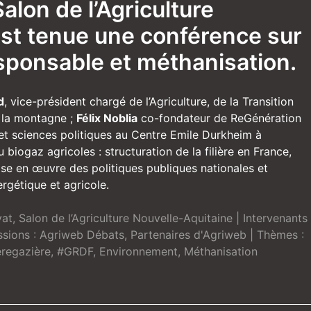
alon de l’Agriculture
est tenue une conférence sur
esponsable et méthanisation.
d
, vice-président chargé de l’Agriculture, de la Transition
, la montagne ;
Félix Noblia
co-fondateur de ReGénération
 et sciences politiques au Centre Emile Durkheim à
biogaz agricoles : structuration de la filière en France,
mise en œuvre des politiques publiques nationales et
ergétique et agricole.
vat
,
Salon de l’Agriculture Nouvelle-Aquitaine
| Intervenants
ssions :
Agriweb Débats
,
Partenaires d'Agriweb
| Thèmes :
ièregazière
,
#GRDF
,
Environnement
,
Méthanisation