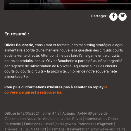
Partager :
En résumé :
Olivier Beucherie
, consultant et formateur en marketing stratégique agro-
alimentaire aborde d’une manière nouvelle la question des circuits courts
et de la vente directe. Attention à ne pas faire l’amalgame entre circuits
courts et produits locaux. Olivier Beucherie a participé au débat organisé
par l’Agence de l’Alimentation de Nouvelle-Aquitaine sur « Les circuits
courts ou courts circuits – la proximité, un pilier de notre souveraineté
alimentaire ? ».
Pour plus d’informations n’hésitez pas à écouter en replay
la
conférence
qui est à retrouver ici
.
Diffusé le 12/05/2021 | 5 min 44 s | Auteurs :
AANA (l’Agence de
l’Alimentation Nouvelle-Aquitaine)
,
Julien Privat
| Intervenants :
Olivier
Beucherie
| Emissions :
L'Invité(e) d'Agriweb
,
Partenaires d'Agriweb
|
Thèmes :
ALIMENTATION
| Hashtags :
#alimentation
,
#Nouvelle-Aquitaine
,